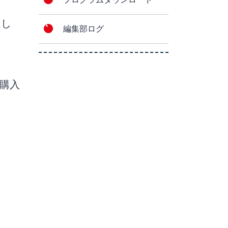
題し
編集部ログ
。購入