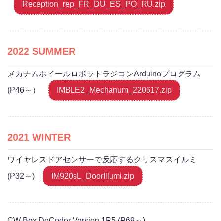
Reception_rep_FR_DU_ES_PO_RU.zip
2022 SUMMER
メカナムホイールロボットラジコンArduinoプログラム
(P46～）
IMBLE2_Mechanum_220617.zip
2021 WINTER
ワイヤレスドアセンサーで反応するクリスマスイルミ
(P32～)
IM920sL_DoorIllumi.zip
CW Box DeCoder Version 1R5 (P69～)