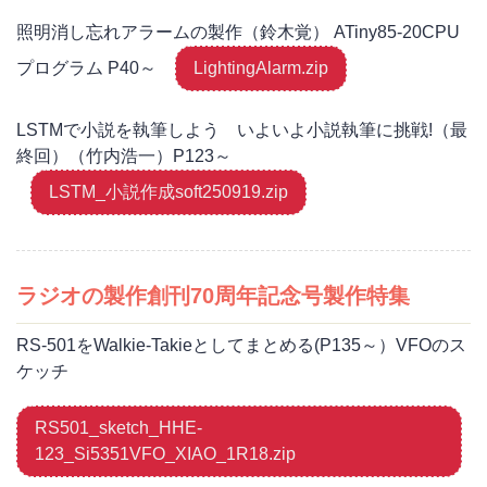
照明消し忘れアラームの製作（鈴木覚） ATiny85-20CPU
プログラム P40～
LightingAlarm.zip
LSTMで小説を執筆しよう いよいよ小説執筆に挑戦!（最
終回）（竹内浩一）P123～
LSTM_小説作成soft250919.zip
ラジオの製作創刊70周年記念号製作特集
RS-501をWalkie-Takieとしてまとめる(P135～）VFOのス
ケッチ
RS501_sketch_HHE-
123_Si5351VFO_XIAO_1R18.zip