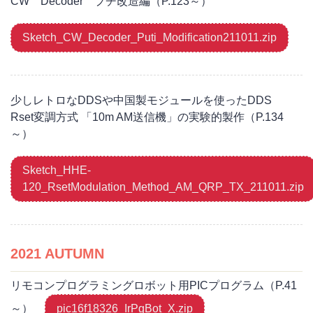
CW Decoder プチ改造編（P.123～）
Sketch_CW_Decoder_Puti_Modification211011.zip
少しレトロなDDSや中国製モジュールを使ったDDS
Rset変調方式 「10m AM送信機」の実験的製作（P.134
～）
Sketch_HHE-
120_RsetModulation_Method_AM_QRP_TX_211011.zip
2021 AUTUMN
リモコンプログラミングロボット用PICプログラム（P.41
～）
pic16f18326_IrPgBot_X.zip