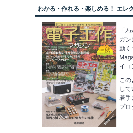
わかる・作れる・楽しめる！ エレ
「わ
ガン
動く
Mag
イコ
この
して
若手
プロ